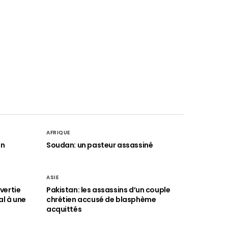
AFRIQUE
an
Soudan: un pasteur assassiné
ASIE
vertie
Pakistan: les assassins d’un couple
al à une
chrétien accusé de blasphème
acquittés