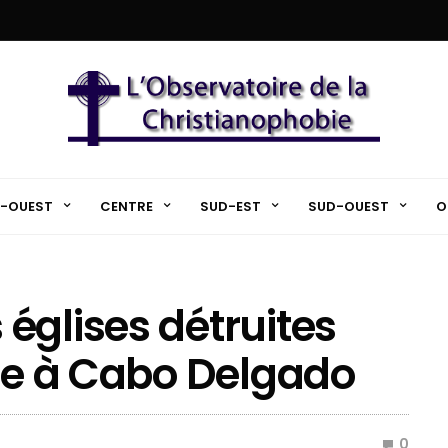
-OUEST
CENTRE
SUD-EST
SUD-OUEST
O
églises détruites
que à Cabo Delgado
0