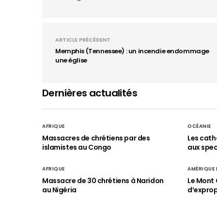
ARTICLE PRÉCÉDENT
Memphis (Tennessee) : un incendie endommage
une église
Dernières actualités
AFRIQUE
OCÉANIE
Massacres de chrétiens par des
Les cath
islamistes au Congo
aux spect
AFRIQUE
AMÉRIQUE
Massacre de 30 chrétiens à Naridon
Le Mont 
au Nigéria
d’exprop