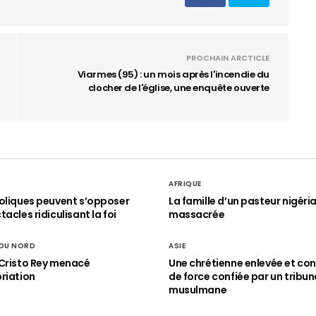
PROCHAIN ARCTICLE
Viarmes (95) : un mois après l'incendie du
clocher de l'église, une enquête ouverte
AFRIQUE
oliques peuvent s’opposer
La famille d’un pasteur nigéri
acles ridiculisant la foi
massacrée
 DU NORD
ASIE
Cristo Rey menacé
Une chrétienne enlevée et con
riation
de force confiée par un tribun
musulmane