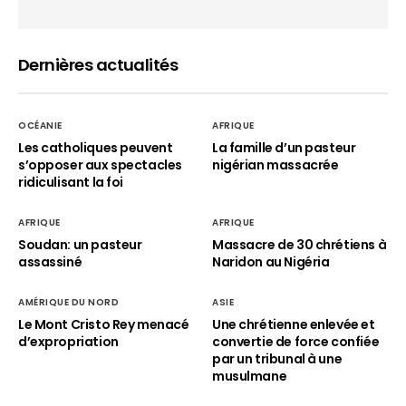
Dernières actualités
OCÉANIE
AFRIQUE
Les catholiques peuvent
La famille d’un pasteur
s’opposer aux spectacles
nigérian massacrée
ridiculisant la foi
AFRIQUE
AFRIQUE
Soudan: un pasteur
Massacre de 30 chrétiens à
assassiné
Naridon au Nigéria
AMÉRIQUE DU NORD
ASIE
Le Mont Cristo Rey menacé
Une chrétienne enlevée et
d’expropriation
convertie de force confiée
par un tribunal à une
musulmane