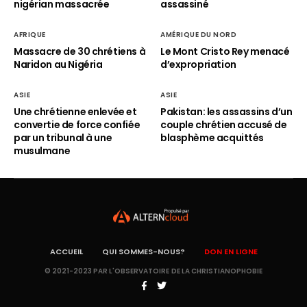
nigérian massacrée
assassiné
AFRIQUE
AMÉRIQUE DU NORD
Massacre de 30 chrétiens à
Le Mont Cristo Rey menacé
Naridon au Nigéria
d’expropriation
ASIE
ASIE
Une chrétienne enlevée et
Pakistan: les assassins d’un
convertie de force confiée
couple chrétien accusé de
par un tribunal à une
blasphème acquittés
musulmane
ACCUEIL
QUI SOMMES-NOUS?
DON EN LIGNE
© 2021-2023 PAR L'OBSERVATOIRE DE LA CHRISTIANOPHOBIE