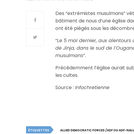
Des “extrémistes musulmans” vêt
bâtiment de nous d’une église da
ont été piégés sous les décombre
“
Le 5 mai dernier, aux alentours 
de Jinja, dans le sud de l’Ougan
musulmans
“.
Précédemment l’église aurait subi
les cultes.
Source :
Infochretienne
ÉTIQUETTES
ALLIED DEMOCRATIC FORCES /ADF OU ADF-NAL