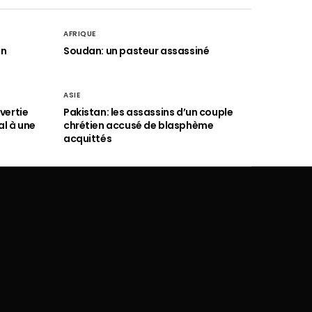
AFRIQUE
an
Soudan: un pasteur assassiné
ASIE
vertie
Pakistan: les assassins d’un couple
al à une
chrétien accusé de blasphème
acquittés