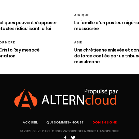
AFRIQUE
oliques peuvent s’opposer
La famille d’un pasteur nigéri
acles ridiculisant la foi
massacrée
 DU NORD
ASIE
Cristo Rey menacé
Une chrétienne enlevée et con
riation
de force confiée par un tribun
musulmane
ACCUEIL
QUI SOMMES-NOUS?
DON EN LIGNE
© 2021-2023 PAR L'OBSERVATOIRE DE LA CHRISTIANOPHOBIE