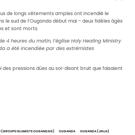
us de longs vêtements amples ont incendié le
ns le sud de l’Ouganda début mai – deux fidèles âgés
s et sont morts.
de 4 heures du matin, l’église Holy Healing Ministry
da a été incendiée par des extrémistes
 des pressions dûes au soi-disant bruit que faisaient
U (GROUPE ISLAMISTE OUGANDAIS)
OUGANDA
OUGANDA (JINJA)