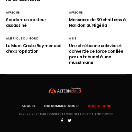
AFRIQUE
AFRIQUE
Soudan: un pasteur
Massacre de 30 chrétiens à
assassiné
Naridon au Nigéria
AMÉRIQUE DU NORD
ASIE
Le Mont Cristo Rey menacé
Une chrétienne enlevée et
d’expropriation
convertie de force confiée
par un tribunal à une
musulmane
ACCUEIL
QUI SOMMES-NOUS?
DON EN LIGNE
© 2021-2023 PAR L'OBSERVATOIRE DE LA CHRISTIANOPHOBIE