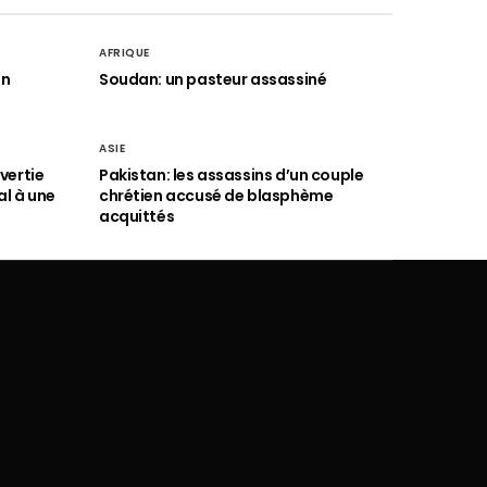
AFRIQUE
an
Soudan: un pasteur assassiné
ASIE
vertie
Pakistan: les assassins d’un couple
al à une
chrétien accusé de blasphème
acquittés