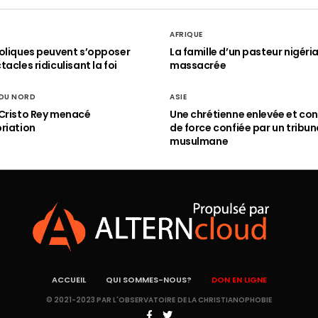
AFRIQUE
oliques peuvent s’opposer
La famille d’un pasteur nigéri
acles ridiculisant la foi
massacrée
 DU NORD
ASIE
Cristo Rey menacé
Une chrétienne enlevée et con
riation
de force confiée par un tribun
musulmane
ACCUEIL
QUI SOMMES-NOUS?
DON EN LIGNE
© 2021-2023 PAR L'OBSERVATOIRE DE LA CHRISTIANOPHOBIE