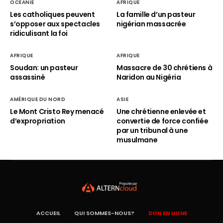
OCÉANIE
AFRIQUE
Les catholiques peuvent
La famille d’un pasteur
s’opposer aux spectacles
nigérian massacrée
ridiculisant la foi
AFRIQUE
AFRIQUE
Soudan: un pasteur
Massacre de 30 chrétiens à
assassiné
Naridon au Nigéria
AMÉRIQUE DU NORD
ASIE
Le Mont Cristo Rey menacé
Une chrétienne enlevée et
d’expropriation
convertie de force confiée
par un tribunal à une
musulmane
ACCUEIL
QUI SOMMES-NOUS?
DON EN LIGNE