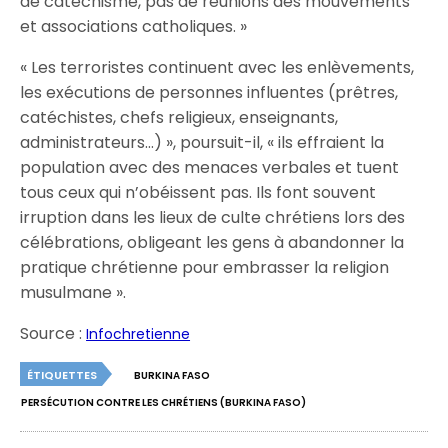
de catéchisme, pas de réunions des mouvements
et associations catholiques. »
« Les terroristes continuent avec les enlèvements,
les exécutions de personnes influentes (prêtres,
catéchistes, chefs religieux, enseignants,
administrateurs…) », poursuit-il, « ils effraient la
population avec des menaces verbales et tuent
tous ceux qui n’obéissent pas. Ils font souvent
irruption dans les lieux de culte chrétiens lors des
célébrations, obligeant les gens à abandonner la
pratique chrétienne pour embrasser la religion
musulmane ».
Source :
Infochretienne
ÉTIQUETTES
BURKINA FASO
PERSÉCUTION CONTRE LES CHRÉTIENS (BURKINA FASO)