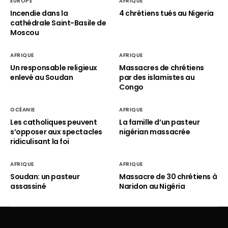
EUROPE
AFRIQUE
Incendie dans la
4 chrétiens tués au Nigeria
cathédrale Saint-Basile de
Moscou
AFRIQUE
AFRIQUE
Un responsable religieux
Massacres de chrétiens
enlevé au Soudan
par des islamistes au
Congo
OCÉANIE
AFRIQUE
Les catholiques peuvent
La famille d’un pasteur
s’opposer aux spectacles
nigérian massacrée
ridiculisant la foi
AFRIQUE
AFRIQUE
Soudan: un pasteur
Massacre de 30 chrétiens à
assassiné
Naridon au Nigéria