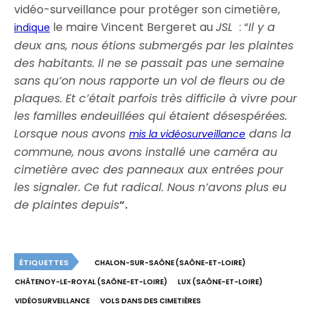
vidéo-surveillance pour protéger son cimetière,
le maire Vincent Bergeret au
JSL
: “
Il y a
indique
deux ans, nous étions submergés par les plaintes
des habitants. Il ne se passait pas une semaine
sans qu’on nous rapporte un vol de fleurs ou de
plaques. Et c’était parfois très difficile à vivre pour
les familles endeuillées qui étaient désespérées.
Lorsque nous avons
dans la
mis la vidéosurveillance
commune, nous avons installé une caméra au
cimetière avec des panneaux aux entrées pour
les signaler. Ce fut radical. Nous n’avons plus eu
de plaintes depuis
“.
ÉTIQUETTES
CHALON-SUR-SAÔNE (SAÔNE-ET-LOIRE)
CHÂTENOY-LE-ROYAL (SAÔNE-ET-LOIRE)
LUX (SAÔNE-ET-LOIRE)
VIDÉOSURVEILLANCE
VOLS DANS DES CIMETIÈRES