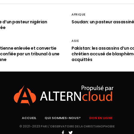
AFRIQUE
le d’un pasteur nigérian
Soudan: un pasteur assassin
rée
ASIE
tienne enlevée et convertie
Pakistan: les assassins d’un c
 confiée par un tribunal à une
chrétien accusé de blasphèm
ane
acquittés
ACCUEIL
QUI SOMMES-NOUS?
DON EN LIGNE
© 2021-2023 PAR L'OBSERVATOIRE DE LA CHRISTIANOPHOBIE