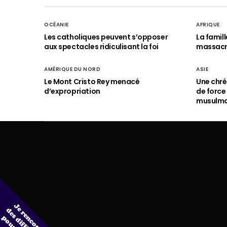
OCÉANIE
AFRIQUE
Les catholiques peuvent s’opposer
La famil
aux spectacles ridiculisant la foi
massac
AMÉRIQUE DU NORD
ASIE
Le Mont Cristo Rey menacé
Une chré
d’expropriation
de force
musulm