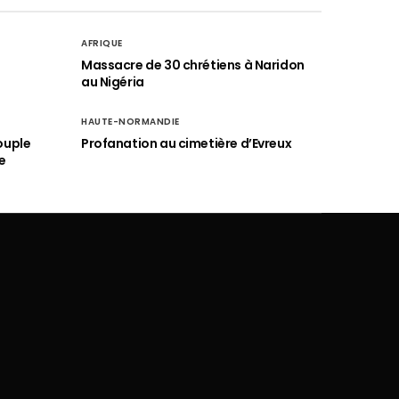
AFRIQUE
é
Massacre de 30 chrétiens à Naridon
au Nigéria
HAUTE-NORMANDIE
ouple
Profanation au cimetière d’Evreux
e