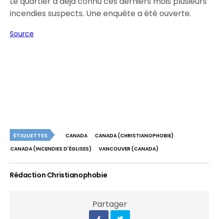
Le quartier a déjà connu ces derniers mois plusieurs
incendies suspects. Une enquête a été ouverte.
Source
ÉTIQUETTES
CANADA
CANADA (CHRISTIANOPHOBIE)
CANADA (INCENDIES D'ÉGLISES)
VANCOUVER (CANADA)
Rédaction Christianophobie
Partager