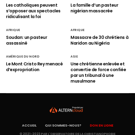
Les catholiques peuvent
La famille d’un pasteur
s’opposer aux spectacles
nigérian massacrée
ridiculisant la foi
AFRIQUE
AFRIQUE
Soudan: un pasteur
Massacre de 30 chrétiens à
assassiné
Naridon au Nigéria
AMÉRIQUE DU NORD
ASIE
Le Mont Cristo Rey menacé
Une chrétienne enlevée et
d’expropriation
convertie de force confiée
par un tribunal à une
musulmane
ACCUEIL
QUI SOMMES-NOUS?
DON EN LIGNE
© 2021-2023 PAR L'OBSERVATOIRE DE LA CHRISTIANOPHOBIE