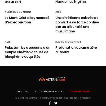
assassiné
Naridon au Nigéria
AMÉRIQUE DU NORD
ASIE
Le Mont Cristo Rey menacé
Une chrétienne enlevée et
d’expropriation
convertie de force confiée
par un tribunal à une
musulmane
ASIE
HAUTE-NORMANDIE
Pakistan: les assassins d’un
Profanation au cimetière
couple chrétien accusé de
d’Evreux
blasphème acquittés
ACCUEIL
QUI SOMMES-NOUS?
DON EN LIGNE
© 2021-2023 PAR L'OBSERVATOIRE DE LA CHRISTIANOPHOBIE