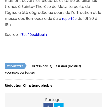
mais ont ouvert les placards et tenté de piller les
troncs à Sainte-Thérèse de Metz. La porte de
l’église a été dégradée au cours de l’effraction et la
messe des Rameaux a du être
de 10h30 à
reportée
18h.
Source :
l’Est Républicain
ÉTIQUETTES
METZ (MOSELLE)
TALANGE (MOSELLE)
VOLS DANS DES ÉGLISES
Rédaction Christianophobie
Partager