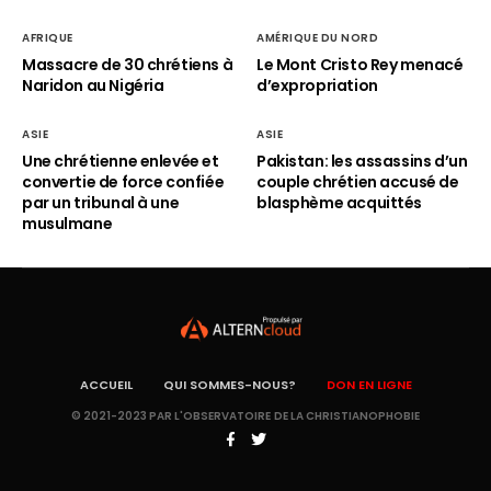
AFRIQUE
AMÉRIQUE DU NORD
Massacre de 30 chrétiens à
Le Mont Cristo Rey menacé
Naridon au Nigéria
d’expropriation
ASIE
ASIE
Une chrétienne enlevée et
Pakistan: les assassins d’un
convertie de force confiée
couple chrétien accusé de
par un tribunal à une
blasphème acquittés
musulmane
ACCUEIL
QUI SOMMES-NOUS?
DON EN LIGNE
© 2021-2023 PAR L'OBSERVATOIRE DE LA CHRISTIANOPHOBIE