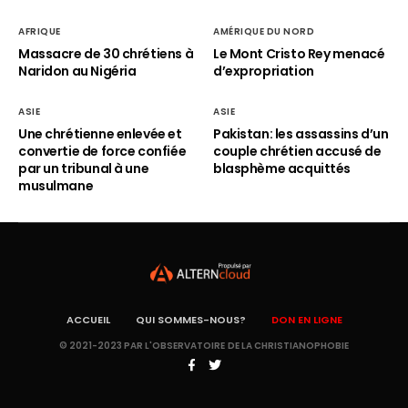
AFRIQUE
AMÉRIQUE DU NORD
Massacre de 30 chrétiens à
Le Mont Cristo Rey menacé
Naridon au Nigéria
d’expropriation
ASIE
ASIE
Une chrétienne enlevée et
Pakistan: les assassins d’un
convertie de force confiée
couple chrétien accusé de
par un tribunal à une
blasphème acquittés
musulmane
ACCUEIL
QUI SOMMES-NOUS?
DON EN LIGNE
© 2021-2023 PAR L'OBSERVATOIRE DE LA CHRISTIANOPHOBIE