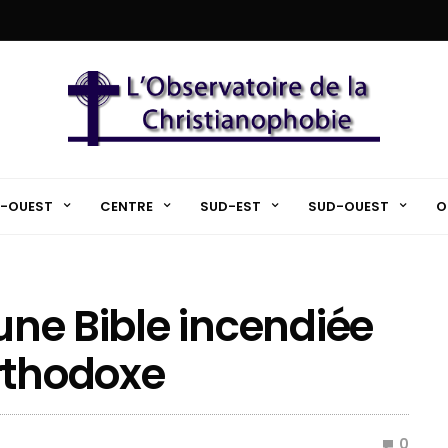
-OUEST
CENTRE
SUD-EST
SUD-OUEST
O
 une Bible incendiée
rthodoxe
0