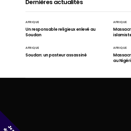
Dernières actualités
AFRIQUE
AFRIQUE
Un responsable religieux enlevé au
Massacre
Soudan
islamist
AFRIQUE
AFRIQUE
Soudan: un pasteur assassiné
Massacre
au Nigér