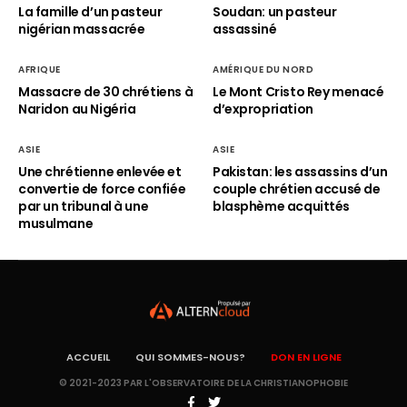
La famille d’un pasteur
Soudan: un pasteur
nigérian massacrée
assassiné
AFRIQUE
AMÉRIQUE DU NORD
Massacre de 30 chrétiens à
Le Mont Cristo Rey menacé
Naridon au Nigéria
d’expropriation
ASIE
ASIE
Une chrétienne enlevée et
Pakistan: les assassins d’un
convertie de force confiée
couple chrétien accusé de
par un tribunal à une
blasphème acquittés
musulmane
ACCUEIL
QUI SOMMES-NOUS?
DON EN LIGNE
© 2021-2023 PAR L'OBSERVATOIRE DE LA CHRISTIANOPHOBIE