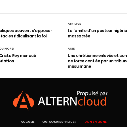
AFRIQUE
oliques peuvent s’opposer
La famille d’un pasteur nigéri
acles ridiculisant la foi
massacrée
 DU NORD
ASIE
Cristo Rey menacé
Une chrétienne enlevée et con
riation
de force confiée par un tribun
musulmane
ACCUEIL
QUI SOMMES-NOUS?
DON EN LIGNE