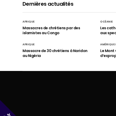
Dernières actualités
AFRIQUE
OCÉANIE
Massacres de chrétiens par des
Les cath
islamistes au Congo
aux spect
AFRIQUE
AMÉRIQUE
Massacre de 30 chrétiens à Naridon
Le Mont 
au Nigéria
d’exprop