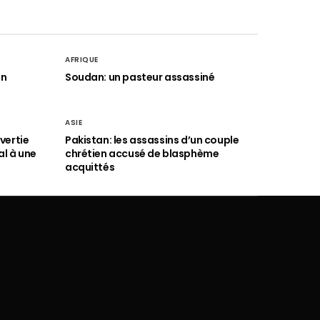
AFRIQUE
an
Soudan: un pasteur assassiné
ASIE
vertie
Pakistan: les assassins d’un couple
al à une
chrétien accusé de blasphème
acquittés