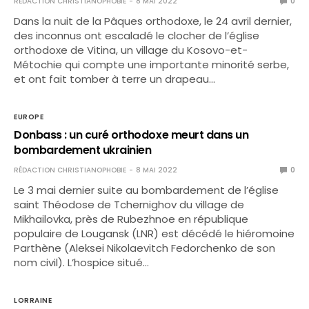
RÉDACTION CHRISTIANOPHOBIE
8 MAI 2022
0
Dans la nuit de la Pâques orthodoxe, le 24 avril dernier,
des inconnus ont escaladé le clocher de l’église
orthodoxe de Vitina, un village du Kosovo-et-
Métochie qui compte une importante minorité serbe,
et ont fait tomber à terre un drapeau…
EUROPE
Donbass : un curé orthodoxe meurt dans un
bombardement ukrainien
RÉDACTION CHRISTIANOPHOBIE
8 MAI 2022
0
Le 3 mai dernier suite au bombardement de l’église
saint Théodose de Tchernighov du village de
Mikhailovka, près de Rubezhnoe en république
populaire de Lougansk (LNR) est décédé le hiéromoine
Parthène (Aleksei Nikolaevitch Fedorchenko de son
nom civil). L’hospice situé…
LORRAINE