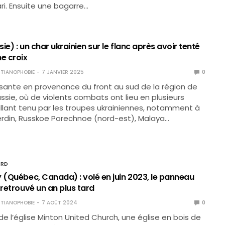
i. Ensuite une bagarre…
ie) : un char ukrainien sur le flanc après avoir tenté
e croix
TIANOPHOBIE
7 JANVIER 2025
0
sante en provenance du front au sud de la région de
ussie, où de violents combats ont lieu en plusieurs
illant tenu par les troupes ukrainiennes, notamment à
erdin, Russkoe Porechnoe (nord-est), Malaya…
ORD
y (Québec, Canada) : volé en juin 2023, le panneau
 retrouvé un an plus tard
TIANOPHOBIE
7 AOÛT 2024
0
e l’église Minton United Church, une église en bois de