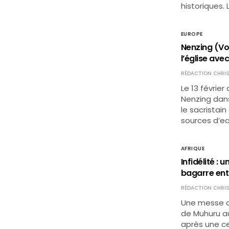
historiques. 
EUROPE
Nenzing (Vor
l’église ave
RÉDACTION CHRIS
Le 13 février
Nenzing dans 
le sacristai
sources d’ea
AFRIQUE
Infidélité 
bagarre ent
RÉDACTION CHRIS
Une messe a
de Muhuru au
après une ce