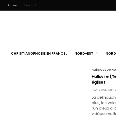
Accueil
Don en ligne
CHRISTIANOPHOBIE EN FRANCE :
NORD-EST
NORD
AMÉRIQUE DU N
Hallsville (
église !
RÉDACTION CHRIS
La délinquan
plus, les vol
l’un d’eux a
vidéosurvei