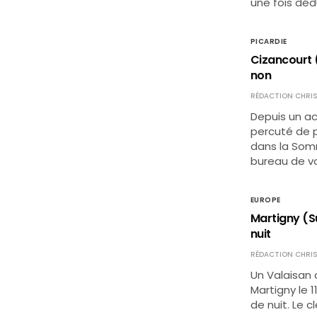
une fois déd
PICARDIE
Cizancourt (
non
RÉDACTION CHRIS
Depuis un ac
percuté de p
dans la Somm
bureau de vo
EUROPE
Martigny (Sui
nuit
RÉDACTION CHRIS
Un Valaisan d
Martigny le 
de nuit. Le c