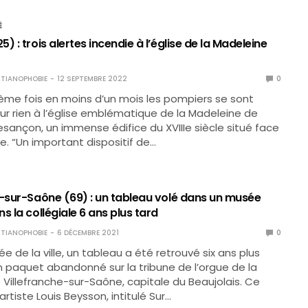
É
) : trois alertes incendie à l’église de la Madeleine
TIANOPHOBIE
12 SEPTEMBRE 2022
0
sième fois en moins d’un mois les pompiers se sont
r rien à l’église emblématique de la Madeleine de
esançon, un immense édifice du XVIIIe siècle situé face
le. “Un important dispositif de…
e-sur-Saône (69) : un tableau volé dans un musée
s la collégiale 6 ans plus tard
TIANOPHOBIE
6 DÉCEMBRE 2021
0
e de la ville, un tableau a été retrouvé six ans plus
n paquet abandonné sur la tribune de l’orgue de la
e Villefranche-sur-Saône, capitale du Beaujolais. Ce
artiste Louis Beysson, intitulé Sur…