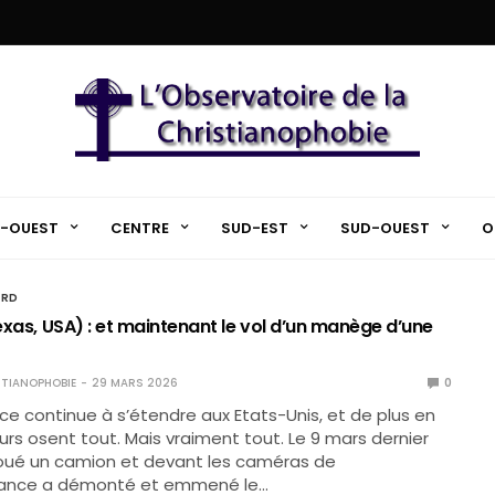
-OUEST
CENTRE
SUD-EST
SUD-OUEST
O
ORD
Texas, USA) : et maintenant le vol d’un manège d’une
TIANOPHOBIE
29 MARS 2026
0
ce continue à s’étendre aux Etats-Unis, et de plus en
eurs osent tout. Mais vraiment tout. Le 9 mars dernier
 loué un camion et devant les caméras de
llance a démonté et emmené le…