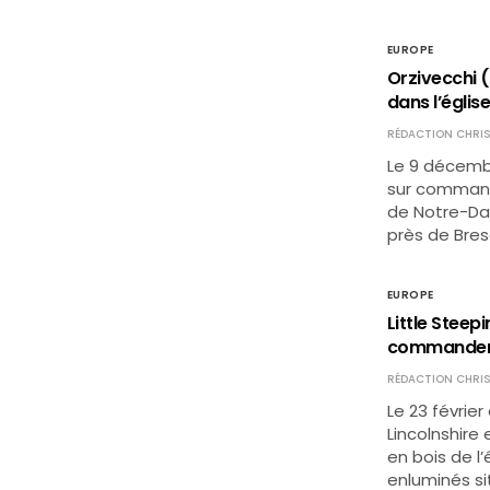
EUROPE
Orzivecchi (
dans l’églis
RÉDACTION CHRIS
Le 9 décembr
sur commande
de Notre-Dam
près de Bresc
EUROPE
Little Steepi
commandemen
RÉDACTION CHRIS
Le 23 février
Lincolnshire
en bois de 
enluminés s