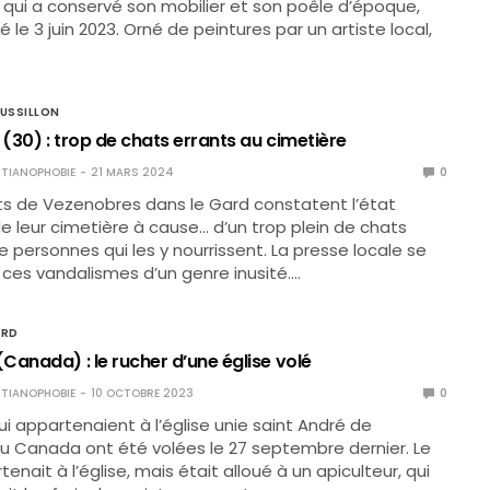
Xe qui a conservé son mobilier et son poêle d’époque,
é le 3 juin 2023. Orné de peintures par un artiste local,
USSILLON
(30) : trop de chats errants au cimetière
TIANOPHOBIE
21 MARS 2024
0
ts de Vezenobres dans le Gard constatent l’état
 leur cimetière à cause… d’un trop plein de chats
e personnes qui les y nourrissent. La presse locale se
 ces vandalismes d’un genre inusité.…
ORD
Canada) : le rucher d’une église volé
TIANOPHOBIE
10 OCTOBRE 2023
0
ui appartenaient à l’église unie saint André de
u Canada ont été volées le 27 septembre dernier. Le
enait à l’église, mais était alloué à un apiculteur, qui