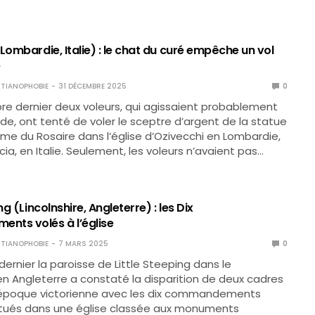
Lombardie, Italie) : le chat du curé empêche un vol
e
TIANOPHOBIE
31 DÉCEMBRE 2025
0
e dernier deux voleurs, qui agissaient probablement
, ont tenté de voler le sceptre d’argent de la statue
e du Rosaire dans l’église d’Ozivecchi en Lombardie,
ia, en Italie. Seulement, les voleurs n’avaient pas…
ng (Lincolnshire, Angleterre) : les Dix
ts volés à l’église
TIANOPHOBIE
7 MARS 2025
0
 dernier la paroisse de Little Steeping dans le
 en Angleterre a constaté la disparition de deux cadres
l’époque victorienne avec les dix commandements
itués dans une église classée aux monuments