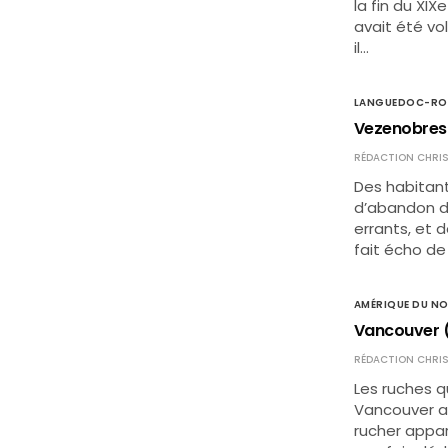
la fin du XI
avait été vol
il…
LANGUEDOC-RO
Vezenobres 
RÉDACTION CHRIS
Des habitan
d’abandon de
errants, et d
fait écho de
AMÉRIQUE DU N
Vancouver (
RÉDACTION CHRIS
Les ruches q
Vancouver a
rucher appart