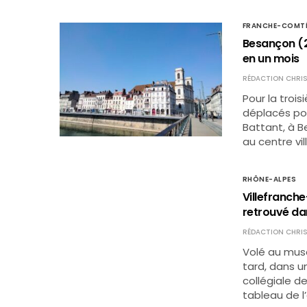
FRANCHE-COMT
Besançon (25
en un mois
RÉDACTION CHRIS
Pour la troi
déplacés pou
Battant, à B
au centre vil
RHÔNE-ALPES
Villefranch
retrouvé dan
RÉDACTION CHRIS
Volé au musé
tard, dans u
collégiale d
tableau de l’