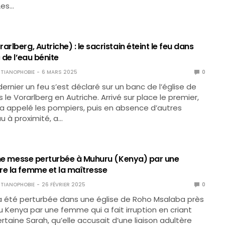
Les…
arlberg, Autriche) : le sacristain éteint le feu dans
c de l’eau bénite
TIANOPHOBIE
6 MARS 2025
0
 dernier un feu s’est déclaré sur un banc de l’église de
le Vorarlberg en Autriche. Arrivé sur place le premier,
n a appelé les pompiers, puis en absence d’autres
u à proximité, a…
: une messe perturbée à Muhuru (Kenya) par une
re la femme et la maîtresse
TIANOPHOBIE
26 FÉVRIER 2025
0
 été perturbée dans une église de Roho Msalaba près
 Kenya par une femme qui a fait irruption en criant
rtaine Sarah, qu’elle accusait d’une liaison adultère