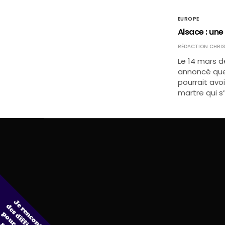
EUROPE
Alsace : un
RÉDACTION CHRIS
Le 14 mars d
annoncé que
pourrait avo
martre qui s’