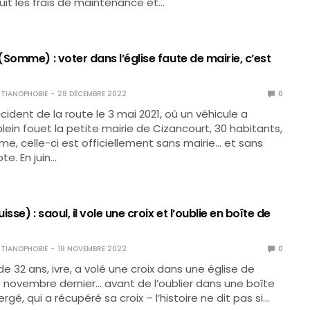
uit les frais de maintenance et…
Somme) : voter dans l’église faute de mairie, c’est
TIANOPHOBIE
28 DÉCEMBRE 2022
0
cident de la route le 3 mai 2021, où un véhicule a
lein fouet la petite mairie de Cizancourt, 30 habitants,
e, celle-ci est officiellement sans mairie… et sans
te. En juin…
sse) : saoul, il vole une croix et l’oublie en boîte de
TIANOPHOBIE
18 NOVEMBRE 2022
0
e 32 ans, ivre, a volé une croix dans une église de
11 novembre dernier… avant de l’oublier dans une boîte
lergé, qui a récupéré sa croix – l’histoire ne dit pas si…