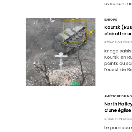
avec son mar
EUROPE
Koursk (Russ
d’abattre un
RÉDACTION CHRIS
Image saisis
Koursk, en R
points du sa
l’ouest de B
AMÉRIQUE DU N
North Hatle
d’une église
RÉDACTION CHRIS
Le panneau d