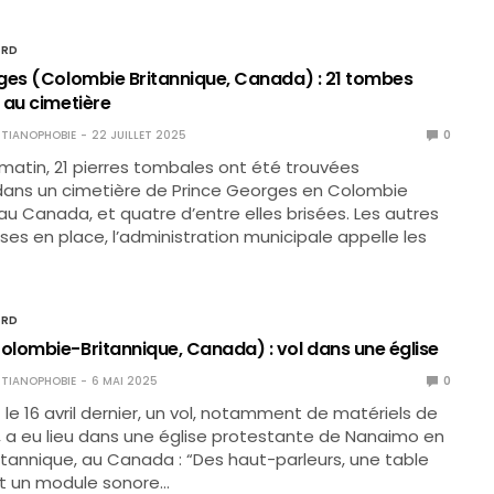
ORD
ges (Colombie Britannique, Canada) : 21 tombes
 au cimetière
TIANOPHOBIE
22 JUILLET 2025
0
u matin, 21 pierres tombales ont été trouvées
dans un cimetière de Prince Georges en Colombie
 au Canada, et quatre d’entre elles brisées. Les autres
ses en place, l’administration municipale appelle les
ORD
lombie-Britannique, Canada) : vol dans une église
TIANOPHOBIE
6 MAI 2025
0
t le 16 avril dernier, un vol, notamment de matériels de
, a eu lieu dans une église protestante de Nanaimo en
tannique, au Canada : “Des haut-parleurs, une table
t un module sonore…