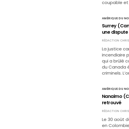
coupable et a
AMÉRIQUE DU N
Surrey (Cana
une disput
RÉDACTION CHRIS
La justice 
incendiaire 
qui a brûlé c
du Canada ét
criminels. L
AMÉRIQUE DU N
Nanaimo (Can
retrouvé
RÉDACTION CHRIS
Le 30 août d
en Colombie