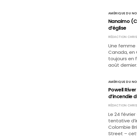
AMÉRIQUE DU N
Nanaimo (Co
d’église
RÉDACTION CHRIS
Une femme d
Canada, en C
toujours en 
août dernier.
AMÉRIQUE DU N
Powell Rive
d’incendie d
RÉDACTION CHRIS
Le 24 févrie
tentative d’
Colombie Bri
Street – cet