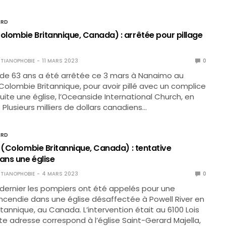
ORD
lombie Britannique, Canada) : arrêtée pour pillage
TIANOPHOBIE
11 MARS 2023
0
e 63 ans a été arrêtée ce 3 mars à Nanaimo au
olombie Britannique, pour avoir pillé avec un complice
fuite une église, l’Oceanside International Church, en
 Plusieurs milliers de dollars canadiens…
ORD
r (Colombie Britannique, Canada) : tentative
ans une église
TIANOPHOBIE
4 MARS 2023
0
r dernier les pompiers ont été appelés pour une
incendie dans une église désaffectée à Powell River en
tannique, au Canada. L’intervention était au 6100 Lois
te adresse correspond à l’église Saint-Gerard Majella,