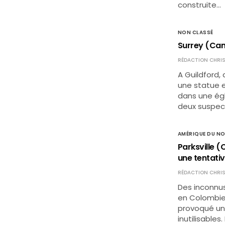
construite…
NON CLASSÉ
Surrey (Cana
RÉDACTION CHRIS
A Guildford,
une statue 
dans une égli
deux suspect
AMÉRIQUE DU N
Parksville (
une tentativ
RÉDACTION CHRIS
Des inconnus
en Colombie 
provoqué un
inutilisable