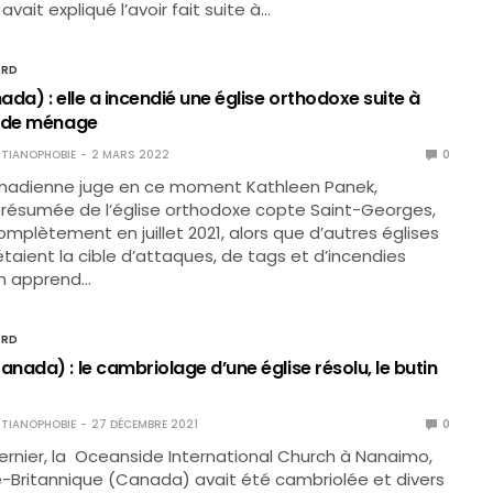
vait expliqué l’avoir fait suite à…
ORD
da) : elle a incendié une église orthodoxe suite à
e de ménage
TIANOPHOBIE
2 MARS 2022
0
canadienne juge en ce moment Kathleen Panek,
présumée de l’église orthodoxe copte Saint-Georges,
omplètement en juillet 2021, alors que d’autres églises
aient la cible d’attaques, de tags et d’incendies
’on apprend…
ORD
ada) : le cambriolage d’une église résolu, le butin
TIANOPHOBIE
27 DÉCEMBRE 2021
0
ernier, la Oceanside International Church à Nanaimo,
-Britannique (Canada) avait été cambriolée et divers