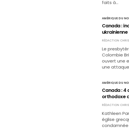
faits à…
AMÉRIQUE DU N
Canada : in
ukrainienne
RÉDACTION CHRIS
Le presbytère
Colombie Brit
ouvert une e
une attaque 
AMÉRIQUE DU N
Canada : 4 a
orthodoxe d
RÉDACTION CHRIS
Kathleen Pane
église grecq
condamnée à 