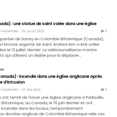
da) : une statue de saint volée dans une église
TIANOPHOBIE
25 JUILLET 2022
0
 quartier de Surrey en Colombie Britannique (Canada),
en bronze argenté de Saint Andrew Kim a été volée
se le 13 juillet dernier. La vidéosurveillance montre
s qui utilisent un diable pour la déplacer…
ORD
Canada) : incendie dans une église anglicane après
e d’intrusion
TIANOPHOBIE
27 JUIN 2022
0
 ont tenté de forcer une église anglicane à Parksville,
Britannique, au Canada, le 15 juin dernier et ont
 incendie dans les locaux, temporairement
s. Le diocèse anglican de Colombie Britannique relie ces