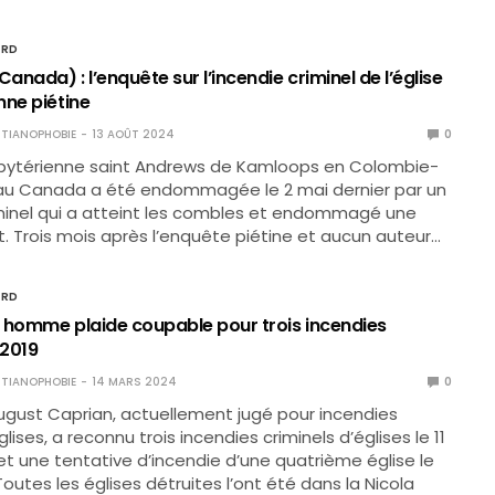
ORD
nada) : l’enquête sur l’incendie criminel de l’église
nne piétine
TIANOPHOBIE
13 AOÛT 2024
0
esbytérienne saint Andrews de Kamloops en Colombie-
 au Canada a été endommagée le 2 mai dernier par un
minel qui a atteint les combles et endommagé une
it. Trois mois après l’enquête piétine et aucun auteur…
ORD
 homme plaide coupable pour trois incendies
 2019
TIANOPHOBIE
14 MARS 2024
0
ugust Caprian, actuellement jugé pour incendies
glises, a reconnu trois incendies criminels d’églises le 11
, et une tentative d’incendie d’une quatrième église le
outes les églises détruites l’ont été dans la Nicola