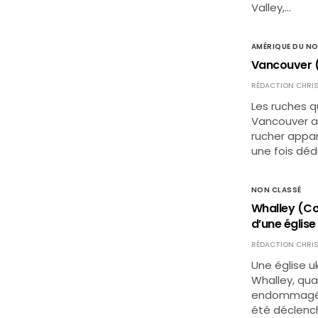
Valley,…
AMÉRIQUE DU N
Vancouver (
RÉDACTION CHRIS
Les ruches q
Vancouver a
rucher appart
une fois déd
NON CLASSÉ
Whalley (Co
d’une église
RÉDACTION CHRIS
Une église uk
Whalley, qua
endommagée p
été déclench