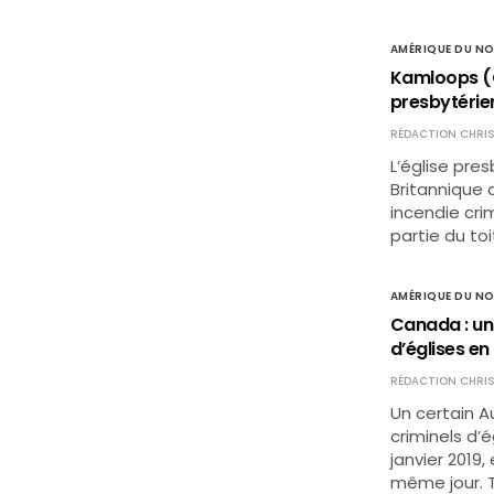
AMÉRIQUE DU N
Kamloops (Ca
presbytérie
RÉDACTION CHRIS
L’église pr
Britannique
incendie cri
partie du to
AMÉRIQUE DU N
Canada : un
d’églises en
RÉDACTION CHRIS
Un certain A
criminels d’é
janvier 2019
même jour. T