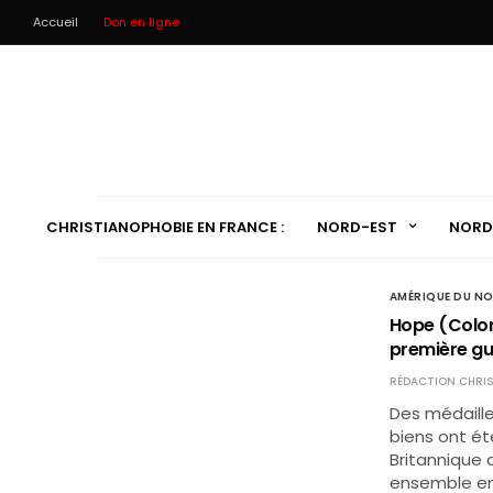
Accueil
Don en ligne
CHRISTIANOPHOBIE EN FRANCE :
NORD-EST
NORD
AMÉRIQUE DU N
Hope (Colom
première gu
RÉDACTION CHRIS
Des médaille
biens ont ét
Britannique 
ensemble en