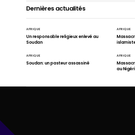
Dernières actualités
AFRIQUE
AFRIQUE
Un responsable religieux enlevé au
Massacre
Soudan
islamist
AFRIQUE
AFRIQUE
Soudan: un pasteur assassiné
Massacre
au Nigér