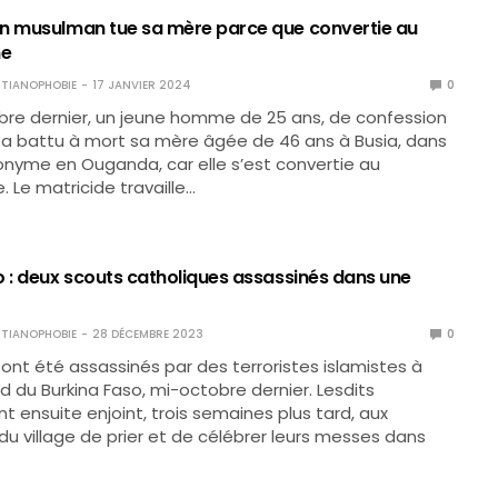
n musulman tue sa mère parce que convertie au
me
TIANOPHOBIE
17 JANVIER 2024
0
bre dernier, un jeune homme de 25 ans, de confession
a battu à mort sa mère âgée de 46 ans à Busia, dans
onyme en Ouganda, car elle s’est convertie au
. Le matricide travaille…
o : deux scouts catholiques assassinés dans une
TIANOPHOBIE
28 DÉCEMBRE 2023
0
ont été assassinés par des terroristes islamistes à
d du Burkina Faso, mi-octobre dernier. Lesdits
nt ensuite enjoint, trois semaines plus tard, aux
du village de prier et de célébrer leurs messes dans