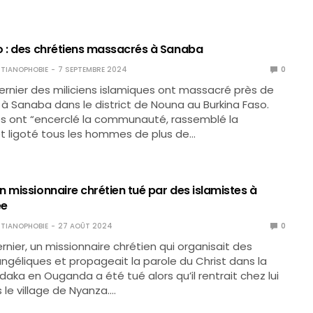
o : des chrétiens massacrés à Sanaba
TIANOPHOBIE
7 SEPTEMBRE 2024
0
ernier des miliciens islamiques ont massacré près de
 à Sanaba dans le district de Nouna au Burkina Faso.
es ont “encerclé la communauté, rassemblé la
t ligoté tous les hommes de plus de…
 missionnaire chrétien tué par des islamistes à
ée
TIANOPHOBIE
27 AOÛT 2024
0
rnier, un missionnaire chrétien qui organisait des
ngéliques et propageait la parole du Christ dans la
daka en Ouganda a été tué alors qu’il rentrait chez lui
le village de Nyanza.…