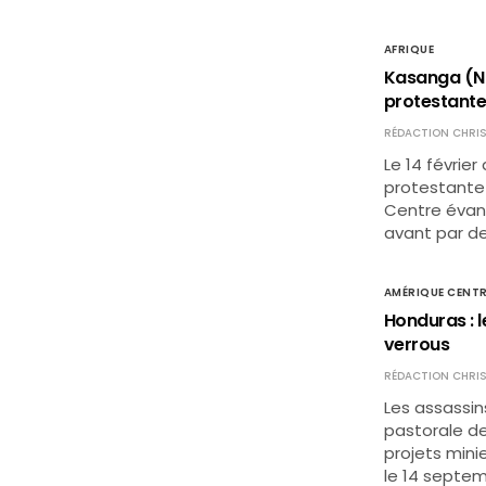
AFRIQUE
Kasanga (No
protestant
RÉDACTION CHRIS
Le 14 février
protestante
Centre évang
avant par d
AMÉRIQUE CENTR
Honduras : 
verrous
RÉDACTION CHRIS
Les assassin
pastorale de
projets mini
le 14 septem