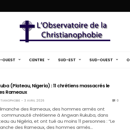
-OUEST
CENTRE
SUD-EST
SUD-OUEST
O
ba (Plateau, Nigeria) : 11 chrétiens massacrés le
es Rameaux
TIANOPHOBIE
3 AVRIL 2026
0
 dimanche des Rameaux, des hommes armés ont
 communauté chrétienne à Angwan Rukuba, dans
teau au Nigéria, et ont tué au moins 11 personnes : “Le
imanche des Rameaux, des hommes armés…