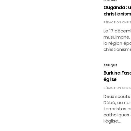
Ouganda : u
christianis
RÉDACTION CHRIS
Le 17 décem
musulmane, 
la région ép
christianisme
AFRIQUE
Burkina Fas
église
RÉDACTION CHRIS
Deux scouts 
Débé, au nor
terroristes o
catholiques 
l’église…