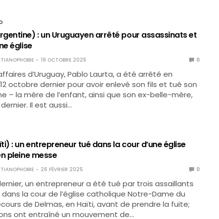
D
gentine) : un Uruguayen arrêté pour assassinats et
ne église
TIANOPHOBIE
19 OCTOBRE 2025
0
faires d’Uruguay, Pablo Laurta, a été arrêté en
12 octobre dernier pour avoir enlevé son fils et tué son
– la mère de l’enfant, ainsi que son ex-belle-mère,
dernier. Il est aussi…
i) : un entrepreneur tué dans la cour d’une église
en pleine messe
TIANOPHOBIE
26 FÉVRIER 2025
0
dernier, un entrepreneur a été tué par trois assaillants
dans la cour de l’église catholique Notre-Dame du
cours de Delmas, en Haïti, avant de prendre la fuite;
ions ont entraîné un mouvement de…