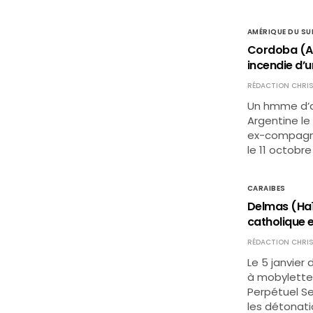
AMÉRIQUE DU SU
Cordoba (Ar
incendie d’u
RÉDACTION CHRIS
Un hmme d’af
Argentine le 
ex-compagne 
le 11 octobre 
CARAIBES
Delmas (Haït
catholique 
RÉDACTION CHRIS
Le 5 janvier 
à mobylette 
Perpétuel Se
les détonat