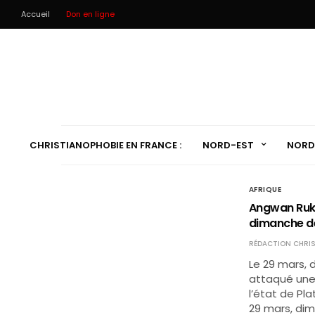
Accueil
Don en ligne
CHRISTIANOPHOBIE EN FRANCE :
NORD-EST
NORD
AFRIQUE
Angwan Ruku
dimanche d
RÉDACTION CHRIS
Le 29 mars,
attaqué une
l’état de Pla
29 mars, d