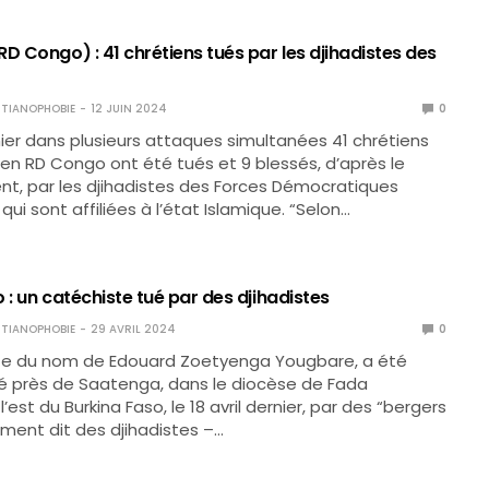
D Congo) : 41 chrétiens tués par les djihadistes des
TIANOPHOBIE
12 JUIN 2024
0
rnier dans plusieurs attaques simultanées 41 chrétiens
 en RD Congo ont été tués et 9 blessés, d’après le
t, par les djihadistes des Forces Démocratiques
 qui sont affiliées à l’état Islamique. “Selon…
 : un catéchiste tué par des djihadistes
TIANOPHOBIE
29 AVRIL 2024
0
te du nom de Edouard Zoetyenga Yougbare, a été
é près de Saatenga, dans le diocèse de Fada
’est du Burkina Faso, le 18 avril dernier, par des “bergers
ement dit des djihadistes –…