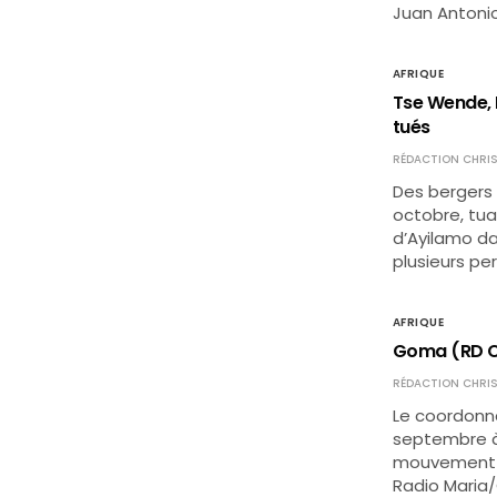
Juan Antoni
AFRIQUE
Tse Wende, 
tués
RÉDACTION CHRIS
Des bergers 
octobre, tua
d’Ayilamo dan
plusieurs pe
AFRIQUE
Goma (RD Co
RÉDACTION CHRIS
Le coordonna
septembre à 
mouvement t
Radio Maria/