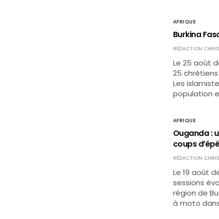
AFRIQUE
Burkina Fas
RÉDACTION CHRIS
Le 25 août d
25 chrétiens
Les islamist
population e
AFRIQUE
Ouganda : un
coups d’ép
RÉDACTION CHRIS
Le 19 août de
sessions éva
région de Bu
à moto dans 