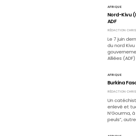
AFRIQUE
Nord-Kivu (R
ADF
RÉDACTION CHRIS
Le 7 juin de
du nord Kivu
gouvernemen
Alliées (ADF)
AFRIQUE
Burkina Faso
RÉDACTION CHRIS
Un catéchis
enlevé et tu
N’Gourma, à l
peuls”, autr