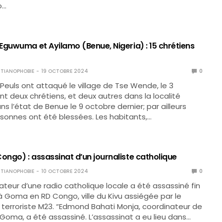
o…
Eguwuma et Ayilamo (Benue, Nigeria) : 15 chrétiens
TIANOPHOBIE
19 OCTOBRE 2024
0
Peuls ont attaqué le village de Tse Wende, le 3
nt deux chrétiens, et deux autres dans la localité
s l’état de Benue le 9 octobre dernier; par ailleurs
rsonnes ont été blessées. Les habitants,…
ngo) : assassinat d’un journaliste catholique
TIANOPHOBIE
10 OCTOBRE 2024
0
teur d’une radio catholique locale a été assassiné fin
Goma en RD Congo, ville du Kivu assiégée par le
erroriste M23. “Edmond Bahati Monja, coordinateur de
Goma, a été assassiné. L’assassinat a eu lieu dans…