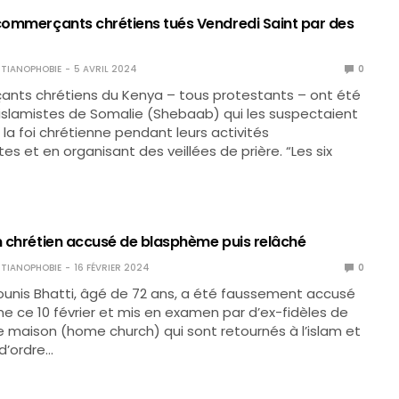
 commerçants chrétiens tués Vendredi Saint par des
TIANOPHOBIE
5 AVRIL 2024
0
ants chrétiens du Kenya – tous protestants – ont été
 islamistes de Somalie (Shebaab) qui les suspectaient
la foi chrétienne pendant leurs activités
 et en organisant des veillées de prière. “Les six
un chrétien accusé de blasphème puis relâché
TIANOPHOBIE
16 FÉVRIER 2024
0
ounis Bhatti, âgé de 72 ans, a été faussement accusé
 ce 10 février et mis en examen par d’ex-fidèles de
e maison (home church) qui sont retournés à l’islam et
 d’ordre…