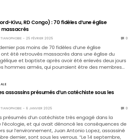
rd-Kivu, RD Congo) : 70 fidèles d’une église
e massacrés
TIANOPHOBIE
25 FÉVRIER 2025
0
 dernier pas moins de 70 fidèles d’une église
 ont été retrouvés massacrés dans une église du
élique et baptiste après avoir été enlevés deux jours
es hommes armés, qui pourraient être des membres…
ALE
les assassins présumés d’un catéchiste sous les
TIANOPHOBIE
6 JANVIER 2025
0
s présumés d’un catéchiste très engagé dans la
 l’écologie, et qui avait dénoncé les conséquences de
ers sur l’environnement, Juan Antonio Lopez, assassiné
bre dernier, sont sous les verrous. “Le 14 septembre,