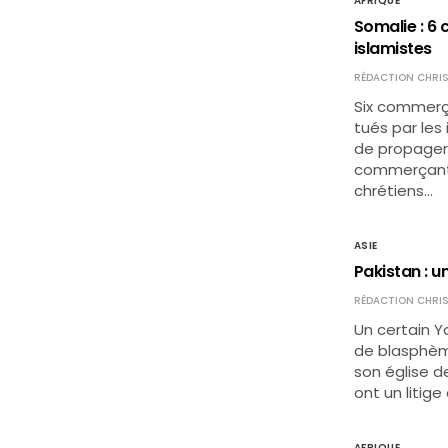
AFRIQUE
Somalie : 6
islamistes
RÉDACTION CHRIS
Six commerç
tués par les
de propager 
commerçantes
chrétiens…
ASIE
Pakistan : 
RÉDACTION CHRIS
Un certain Y
de blasphème
son église d
ont un litige
AFRIQUE