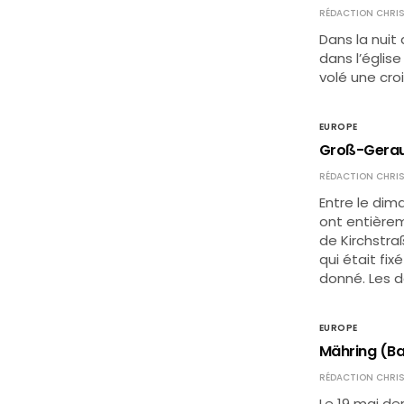
RÉDACTION CHRIS
Dans la nuit 
dans l’égli
volé une cro
EUROPE
Groß-Gerau (
RÉDACTION CHRIS
Entre le dim
ont entièrem
de Kirchstra
qui était fix
donné. Les 
EUROPE
Mähring (Bav
RÉDACTION CHRIS
Le 19 mai der