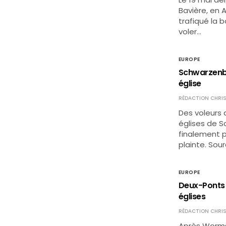
Bavière, en A
trafiqué la b
voler…
EUROPE
Schwarzenbe
église
RÉDACTION CHRIS
Des voleurs 
églises de S
finalement p
plainte. Sou
EUROPE
Deux-Ponts (
églises
RÉDACTION CHRIS
Après Worms