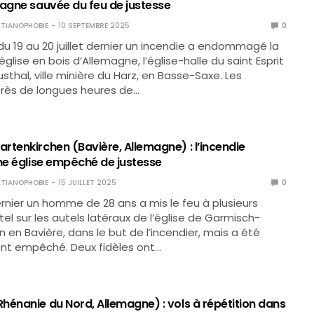
magne sauvée du feu de justesse
TIANOPHOBIE
10 SEPTEMBRE 2025
0
 du 19 au 20 juillet dernier un incendie a endommagé la
glise en bois d’Allemagne, l’église-halle du saint Esprit
sthal, ville minière du Harz, en Basse-Saxe. Les
rès de longues heures de…
rtenkirchen (Bavière, Allemagne) : l’incendie
une église empêché de justesse
TIANOPHOBIE
15 JUILLET 2025
0
dernier un homme de 28 ans a mis le feu à plusieurs
el sur les autels latéraux de l’église de Garmisch-
n en Bavière, dans le but de l’incendier, mais a été
t empêché. Deux fidèles ont…
hénanie du Nord, Allemagne) : vols à répétition dans