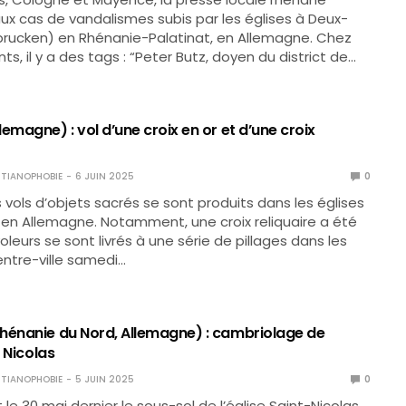
aux cas de vandalismes subis par les églises à Deux-
brucken) en Rhénanie-Palatinat, en Allemagne. Chez
ts, il y a des tags : “Peter Butz, doyen du district de…
emagne) : vol d’une croix en or et d’une croix
TIANOPHOBIE
6 JUIN 2025
0
s vols d’objets sacrés se sont produits dans les églises
en Allemagne. Notamment, une croix reliquaire a été
oleurs se sont livrés à une série de pillages dans les
entre-ville samedi…
hénanie du Nord, Allemagne) : cambriolage de
t Nicolas
TIANOPHOBIE
5 JUIN 2025
0
t le 30 mai dernier le sous-sol de l’église Saint-Nicolas