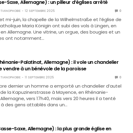
e-Saxe, Allemagne) : un pilleur d’églises arrêté
TIANOPHOBIE
12 SEPTEMBRE 2025
0
t mi-juin, la chapelle de la Wilhelmstraße et l’église de
atholique Maria Königin ont subi des vols à Lingen, en
en Allemagne. Une vitrine, un orgue, des bougies et un
ères ont notamment…
nanie-Palatinat, Allemagne) : il vole un chandelier
le vendre à un bénévole de la paroisse
TIANOPHOBIE
11 SEPTEMBRE 2025
0
bre dernier un homme a emporté un chandelier d’autel
e de la Kapuzinerstrasse à Mayence, en Rhénanie-
 Allemagne, vers 17h40, mais vers 20 heures il a tenté
 à des gens attablés dans un…
asse-Saxe, Allemagne) : la plus grande église en