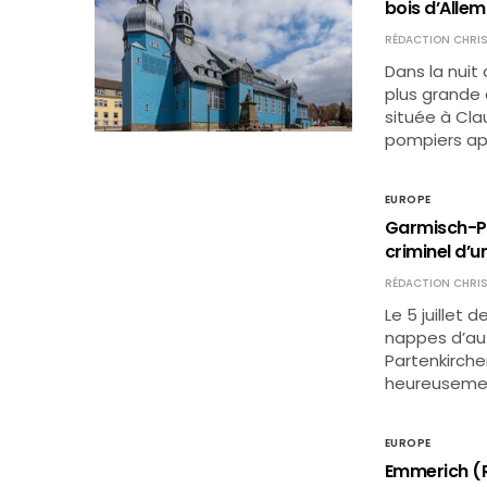
bois d’Alle
RÉDACTION CHRIS
Dans la nuit
plus grande é
située à Clau
pompiers ap
EUROPE
Garmisch-Pa
criminel d’
RÉDACTION CHRIS
Le 5 juillet 
nappes d’aut
Partenkirche
heureusemen
EUROPE
Emmerich (R