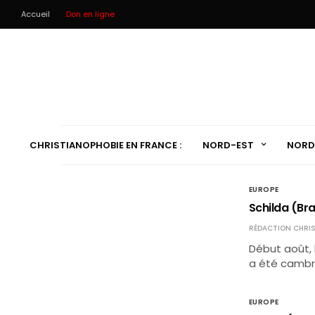
Accueil
Don en ligne
CHRISTIANOPHOBIE EN FRANCE :
NORD-EST
NORD
EUROPE
Schilda (Br
RÉDACTION CHRIS
Début août, 
a été cambri
EUROPE