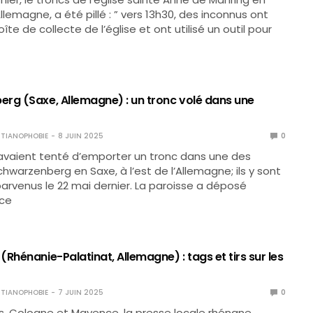
llemagne, a été pillé : ” vers 13h30, des inconnus ont
oîte de collecte de l’église et ont utilisé un outil pour
rg (Saxe, Allemagne) : un tronc volé dans une
TIANOPHOBIE
8 JUIN 2025
0
avaient tenté d’emporter un tronc dans une des
chwarzenberg en Saxe, à l’est de l’Allemagne; ils y sont
arvenus le 22 mai dernier. La paroisse a déposé
rce
Rhénanie-Palatinat, Allemagne) : tags et tirs sur les
TIANOPHOBIE
7 JUIN 2025
0
, Cologne et Mayence, la presse locale rhénane