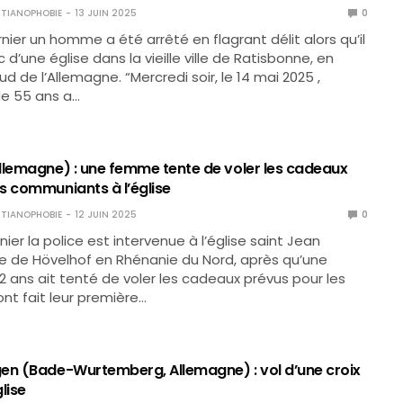
TIANOPHOBIE
13 JUIN 2025
0
nier un homme a été arrêté en flagrant délit alors qu’il
onc d’une église dans la vieille ville de Ratisbonne, en
ud de l’Allemagne. “Mercredi soir, le 14 mai 2025 ,
e 55 ans a…
llemagne) : une femme tente de voler les cadeaux
s communiants à l’église
TIANOPHOBIE
12 JUIN 2025
0
nier la police est intervenue à l’église saint Jean
de Hövelhof en Rhénanie du Nord, après qu’une
ans ait tenté de voler les cadeaux prévus pour les
ont fait leur première…
en (Bade-Wurtemberg, Allemagne) : vol d’une croix
glise