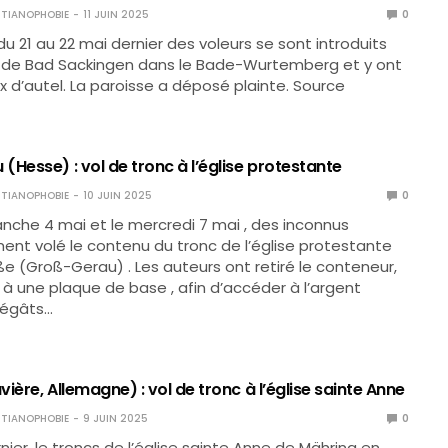
TIANOPHOBIE
11 JUIN 2025
0
du 21 au 22 mai dernier des voleurs se sont introduits
se de Bad Sackingen dans le Bade-Wurtemberg et y ont
ix d’autel. La paroisse a déposé plainte. Source
Hesse) : vol de tronc à l’église protestante
TIANOPHOBIE
10 JUIN 2025
0
anche 4 mai et le mercredi 7 mai , des inconnus
ent volé le contenu du tronc de l’église protestante
ße (Groß-Gerau) . Les auteurs ont retiré le conteneur,
é à une plaque de base , afin d’accéder à l’argent
dégâts…
ière, Allemagne) : vol de tronc à l’église sainte Anne
TIANOPHOBIE
9 JUIN 2025
0
nier, le troncs de l’église sainte Anne de Mähring en