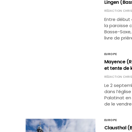
Lingen (Bass
RÉDACTION CHRIS
Entre début e
la paroisse c
Basse-Saxe, 
livre de pri
EUROPE
Mayence (Rhé
et tente de 
RÉDACTION CHRIS
Le 2 septem
dans l’églis
Palatinat en
de le vendre
EUROPE
Clausthal (B