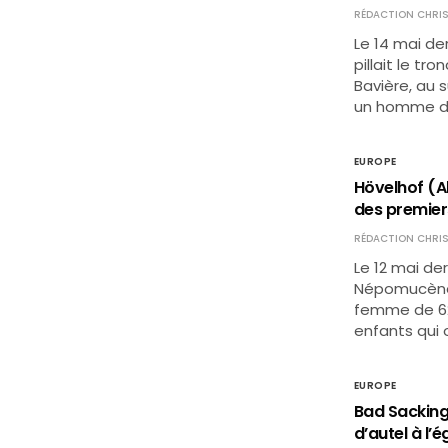
RÉDACTION CHRIS
Le 14 mai der
pillait le tr
Bavière, au s
un homme d
EUROPE
Hövelhof (A
des premier
RÉDACTION CHRIS
Le 12 mai der
Népomucène 
femme de 62 
enfants qui 
EUROPE
Bad Sacking
d’autel à l’é