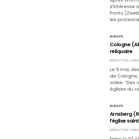
s’intéresse 
Ponts (Zwei
les protestan
EUROPE
Cologne (All
reliquaire
RÉDACTION CHRIS
Le 9 mai, de
de Cologne, 
volée. “Des v
églises du c
EUROPE
Arnsberg (R
l’église sain
RÉDACTION CHRIS
Entre le 27 e