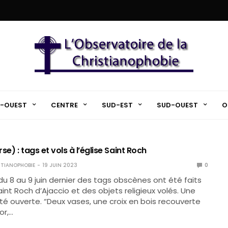
-OUEST
CENTRE
SUD-EST
SUD-OUEST
O
se) : tags et vols à l’église Saint Roch
TIANOPHOBIE
19 JUIN 2023
0
 du 8 au 9 juin dernier des tags obscènes ont été faits
Saint Roch d’Ajaccio et des objets religieux volés. Une
é ouverte. “Deux vases, une croix en bois recouverte
or,…