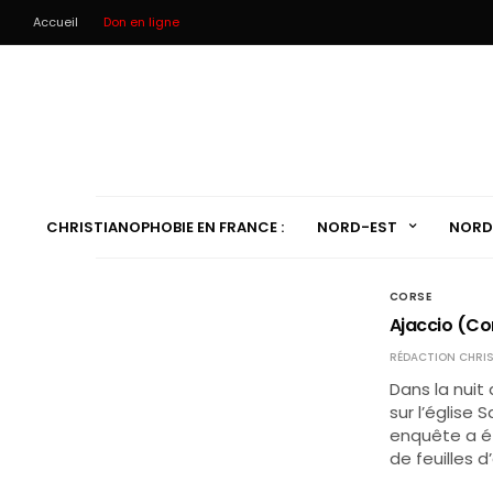
Accueil
Don en ligne
CHRISTIANOPHOBIE EN FRANCE :
NORD-EST
NORD
CORSE
Ajaccio (Cor
RÉDACTION CHRIS
Dans la nuit
sur l’église 
enquête a ét
de feuilles d’