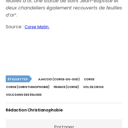
feuilles d’or, une statue de saint Jean-Baptiste et
deux chandeliers également recouverts de feuilles
d’or
“.
Source :
Corse Matin
ÉTIQUETTES
AJACCIO (CORSE-DU-SUD)
CORSE
CORSE (CHRISTIANOPHOBIE)
FRANCE (CORSE)
VOL DE CROIX
VOLS DANS DES ÉGLISES
Rédaction Christianophobie
Partager