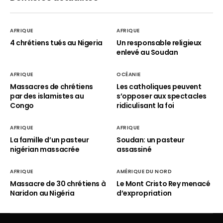
AFRIQUE
AFRIQUE
4 chrétiens tués au Nigeria
Un responsable religieux
enlevé au Soudan
AFRIQUE
OCÉANIE
Massacres de chrétiens
Les catholiques peuvent
par des islamistes au
s’opposer aux spectacles
Congo
ridiculisant la foi
AFRIQUE
AFRIQUE
La famille d’un pasteur
Soudan: un pasteur
nigérian massacrée
assassiné
AFRIQUE
AMÉRIQUE DU NORD
Massacre de 30 chrétiens à
Le Mont Cristo Rey menacé
Naridon au Nigéria
d’expropriation