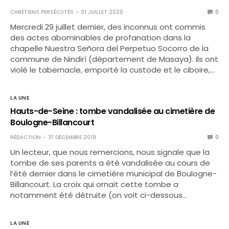
CHRÉTIENS PERSÉCUTÉS
31 JUILLET 2020
0
Mercredi 29 juillet dernier, des inconnus ont commis
des actes abominables de profanation dans la
chapelle Nuestra Señora del Perpetuo Socorro de la
commune de Nindirí (département de Masaya). Ils ont
violé le tabernacle, emporté la custode et le ciboire,…
LA UNE
Hauts-de-Seine : tombe vandalisée au cimetière de
Boulogne-Billancourt
RÉDACTION
31 DÉCEMBRE 2019
0
Un lecteur, que nous remercions, nous signale que la
tombe de ses parents a été vandalisée au cours de
l’été dernier dans le cimetière municipal de Boulogne-
Billancourt. La croix qui ornait cette tombe a
notamment été détruite (on voit ci-dessous…
LA UNE