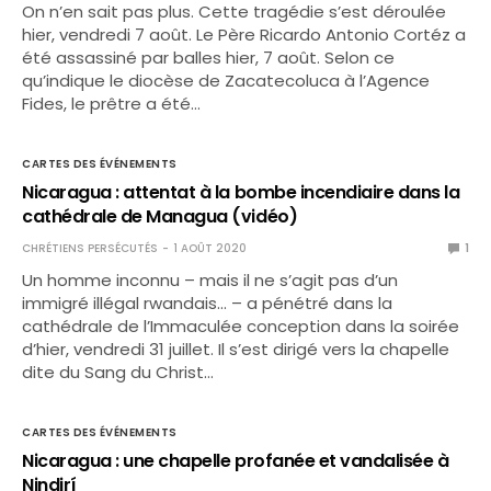
On n’en sait pas plus. Cette tragédie s’est déroulée
hier, vendredi 7 août. Le Père Ricardo Antonio Cortéz a
été assassiné par balles hier, 7 août. Selon ce
qu’indique le diocèse de Zacatecoluca à l’Agence
Fides, le prêtre a été…
CARTES DES ÉVÉNEMENTS
Nicaragua : attentat à la bombe incendiaire dans la
cathédrale de Managua (vidéo)
CHRÉTIENS PERSÉCUTÉS
1 AOÛT 2020
1
Un homme inconnu – mais il ne s’agit pas d’un
immigré illégal rwandais… – a pénétré dans la
cathédrale de l’Immaculée conception dans la soirée
d’hier, vendredi 31 juillet. Il s’est dirigé vers la chapelle
dite du Sang du Christ…
CARTES DES ÉVÉNEMENTS
Nicaragua : une chapelle profanée et vandalisée à
Nindirí