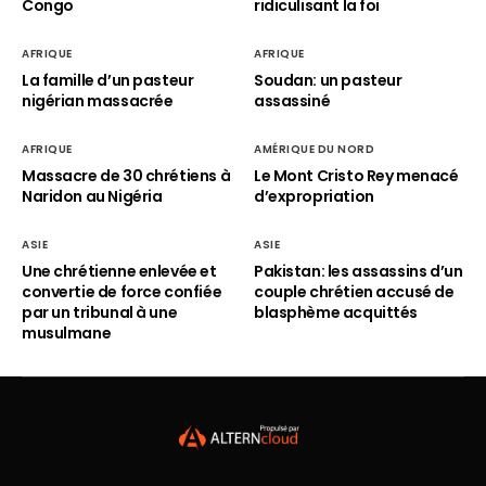
Congo
ridiculisant la foi
AFRIQUE
AFRIQUE
La famille d’un pasteur
Soudan: un pasteur
nigérian massacrée
assassiné
AFRIQUE
AMÉRIQUE DU NORD
Massacre de 30 chrétiens à
Le Mont Cristo Rey menacé
Naridon au Nigéria
d’expropriation
ASIE
ASIE
Une chrétienne enlevée et
Pakistan: les assassins d’un
convertie de force confiée
couple chrétien accusé de
par un tribunal à une
blasphème acquittés
musulmane