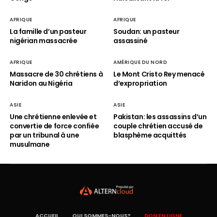
AFRIQUE
AFRIQUE
La famille d’un pasteur
Soudan: un pasteur
nigérian massacrée
assassiné
AFRIQUE
AMÉRIQUE DU NORD
Massacre de 30 chrétiens à
Le Mont Cristo Rey menacé
Naridon au Nigéria
d’expropriation
ASIE
ASIE
Une chrétienne enlevée et
Pakistan: les assassins d’un
convertie de force confiée
couple chrétien accusé de
par un tribunal à une
blasphème acquittés
musulmane
ACCUEIL
QUI SOMMES-NOUS?
DON EN LIGNE