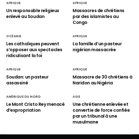
AFRIQUE
AFRIQUE
Un responsable religieux
Massacres de chrétiens
enlevé au Soudan
par des islamistes au
Congo
OCÉANIE
AFRIQUE
Les catholiques peuvent
La famille d’un pasteur
s’opposer aux spectacles
nigérian massacrée
ridiculisant la foi
AFRIQUE
AFRIQUE
Soudan: un pasteur
Massacre de 30 chrétiens à
assassiné
Naridon au Nigéria
AMÉRIQUE DU NORD
ASIE
Le Mont Cristo Rey menacé
Une chrétienne enlevée et
d’expropriation
convertie de force confiée
par un tribunal à une
musulmane