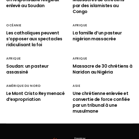
enlevé au Soudan
par des islamistes au
Congo
OCÉANIE
AFRIQUE
Les catholiques peuvent
La famille d’un pasteur
s’opposer aux spectacles
nigérian massacrée
ridiculisant la foi
AFRIQUE
AFRIQUE
Soudan: un pasteur
Massacre de 30 chrétiens à
assassiné
Naridon au Nigéria
AMÉRIQUE DU NORD
ASIE
Le Mont Cristo Rey menacé
Une chrétienne enlevée et
d’expropriation
convertie de force confiée
par un tribunal à une
musulmane