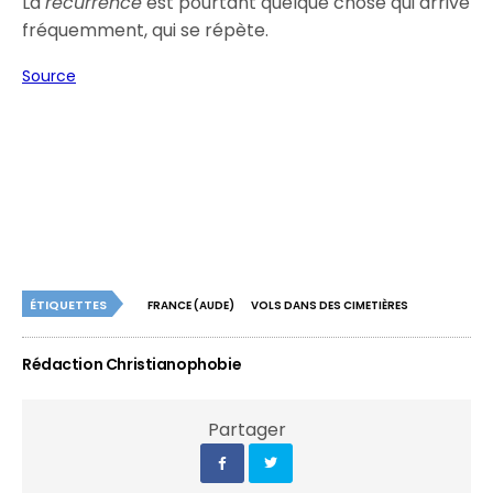
La
récurrence
est pourtant quelque chose qui arrive
fréquemment, qui se répète.
Source
ÉTIQUETTES
FRANCE (AUDE)
VOLS DANS DES CIMETIÈRES
Rédaction Christianophobie
Partager