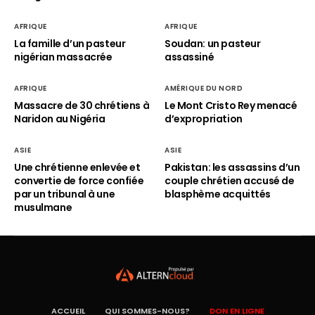
AFRIQUE
AFRIQUE
La famille d’un pasteur
Soudan: un pasteur
nigérian massacrée
assassiné
AFRIQUE
AMÉRIQUE DU NORD
Massacre de 30 chrétiens à
Le Mont Cristo Rey menacé
Naridon au Nigéria
d’expropriation
ASIE
ASIE
Une chrétienne enlevée et
Pakistan: les assassins d’un
convertie de force confiée
couple chrétien accusé de
par un tribunal à une
blasphème acquittés
musulmane
ACCUEIL
QUI SOMMES-NOUS?
DON EN LIGNE