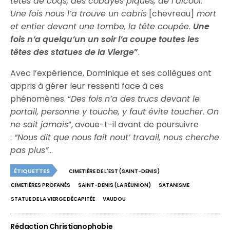
têtes de coqs, des cobayes piqués, de l’alcool.
Une fois nous l’a trouve un cabris
[chevreau]
mort
et entier devant une tombe, la tête coupée.
Une
fois n’a quelqu’un un soir l’a coupe toutes les
têtes des statues de la Vierge
”
.
Avec l’expérience, Dominique et ses collègues ont
appris à gérer leur ressenti face à ces
phénomènes. “
Des fois n’a des trucs devant le
portail, personne y touche, y faut évite toucher. On
ne sait jamais
”, avoue-t-il avant de poursuivre
:
“Nous dit que nous fait nout’ travail, nous cherche
pas plus”
…
ÉTIQUETTES
CIMETIÈRE DE L'EST (SAINT-DENIS)
CIMETIÈRES PROFANÉS
SAINT-DENIS (LA RÉUNION)
SATANISME
STATUE DE LA VIERGE DÉCAPITÉE
VAUDOU
Rédaction Christianophobie