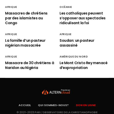
AFRIQUE
OCÉANIE
Massacres de chrétiens
Les catholiques peuvent
par des islamistes au
s’opposer aux spectacles
Congo
ridiculisant la foi
AFRIQUE
AFRIQUE
La famille d’un pasteur
Soudan: un pasteur
nigérian massacrée
assassiné
AFRIQUE
AMÉRIQUE DU NORD
Massacre de 30 chrétiens à
Le Mont Cristo Rey menacé
Naridon au Nigéria
d’expropriation
ACCUEIL
QUI SOMMES-NOUS?
DON EN LIGNE
© 2021-2023 PAR L'OBSERVATOIRE DE LA CHRISTIANOPHOBIE