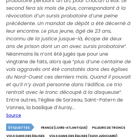
probatoire pendant un an, pour chacun d’eux. Le
second fera six mois de plus, correspondant à la
révocation d’un sursis probatoire d’une peine
précédente. Un mandat de dépôt a été décerné à
leur encontre. Le plus jeune, âgé de 23 ans,
inconnu de la justice jusque-là, écope de deux
ans de prison dont un an avec sursis probatoire
“.
Néanmoins ils n’ont été jugés que pour une
vingtaine de faits, alors que “
plus d’une centaine de
vols aggravés ont été constatés dans des églises
du Nord-Ouest ces derniers mois. Quand il pouvait
et qu’il n’y avait personne dans l’édifice, ce trio
rentrait avec le tronc découpé à la disqueuse
“.
Entre autres, l’église de Sarzeau, Saint-Patern de
Vannes, la basilique d’Auray…
Source
ÉTIQUETTES
FRANCE (LOIRE-ATLANTIQUE)
PILLEURS DE TRONCS
VOLS DANS DES ÉGLISES
VOLS DANS DES ÉGLISES (SUIVI JUDICIAIRE)