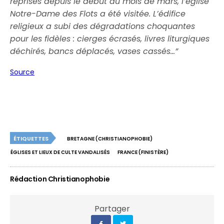
reprises depuis le début du mois de mars, l’église
Notre-Dame des Flots a été visitée. L’édifice
religieux a subi des dégradations choquantes
pour les fidèles : cierges écrasés, livres liturgiques
déchirés, bancs déplacés, vases cassés…”
Source
ÉTIQUETTES
BRETAGNE (CHRISTIANOPHOBIE)
ÉGLISES ET LIEUX DE CULTE VANDALISÉS
FRANCE (FINISTÈRE)
Rédaction Christianophobie
Partager