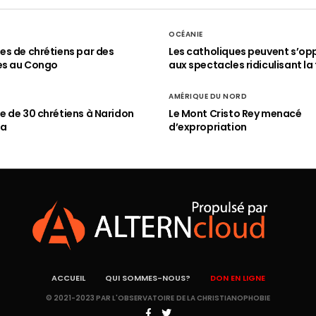
OCÉANIE
s de chrétiens par des
Les catholiques peuvent s’op
es au Congo
aux spectacles ridiculisant la 
AMÉRIQUE DU NORD
 de 30 chrétiens à Naridon
Le Mont Cristo Rey menacé
ia
d’expropriation
ACCUEIL
QUI SOMMES-NOUS?
DON EN LIGNE
© 2021-2023 PAR L'OBSERVATOIRE DE LA CHRISTIANOPHOBIE