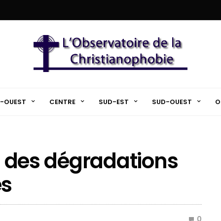
-OUEST
CENTRE
SUD-EST
SUD-OUEST
O
et des dégradations
es
0