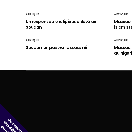
AFRIQUE
AFRIQUE
Un responsable religieux enlevé au
Massacre
Soudan
islamist
AFRIQUE
AFRIQUE
Soudan: un pasteur assassiné
Massacre
au Nigér