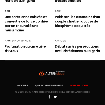
Naridon au Nigéria
d’expropriation
ASIE
ASIE
Une chrétienne enlevée et
Pakistan: les assassins d’un
convertie de force confiée
couple chrétien accusé de
par un tribunal à une
blasphème acquittés
musulmane
HAUTE-NORMANDIE
AFRIQUE
Profanation au cimetière
Débat sur les persécutions
d’Evreux
anti-chrétiennes au Nigeria
ACCUEIL
QUI SOMMES-NOUS?
DON EN LIGNE
© 2021-2023 PAR L'OBSERVATOIRE DE LA CHRISTIANOPHOBIE