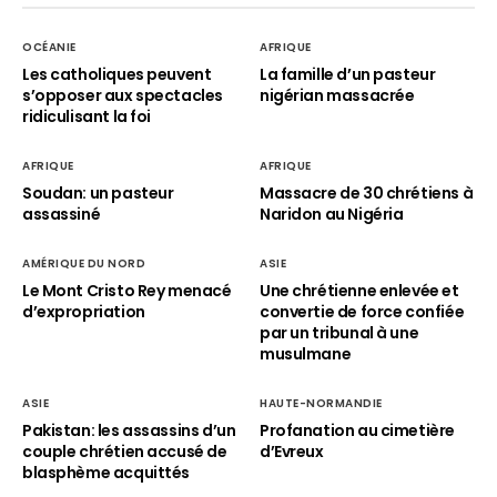
OCÉANIE
AFRIQUE
Les catholiques peuvent
La famille d’un pasteur
s’opposer aux spectacles
nigérian massacrée
ridiculisant la foi
AFRIQUE
AFRIQUE
Soudan: un pasteur
Massacre de 30 chrétiens à
assassiné
Naridon au Nigéria
AMÉRIQUE DU NORD
ASIE
Le Mont Cristo Rey menacé
Une chrétienne enlevée et
d’expropriation
convertie de force confiée
par un tribunal à une
musulmane
ASIE
HAUTE-NORMANDIE
Pakistan: les assassins d’un
Profanation au cimetière
couple chrétien accusé de
d’Evreux
blasphème acquittés