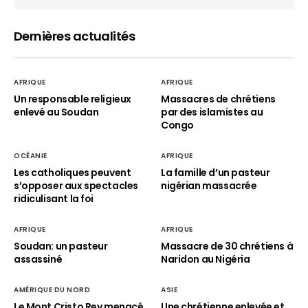
Dernières actualités
AFRIQUE
AFRIQUE
Un responsable religieux
Massacres de chrétiens
enlevé au Soudan
par des islamistes au
Congo
OCÉANIE
AFRIQUE
Les catholiques peuvent
La famille d’un pasteur
s’opposer aux spectacles
nigérian massacrée
ridiculisant la foi
AFRIQUE
AFRIQUE
Soudan: un pasteur
Massacre de 30 chrétiens à
assassiné
Naridon au Nigéria
AMÉRIQUE DU NORD
ASIE
Le Mont Cristo Rey menacé
Une chrétienne enlevée et