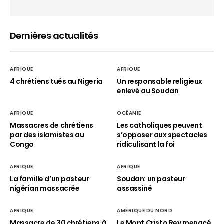
Dernières actualités
AFRIQUE
AFRIQUE
4 chrétiens tués au Nigeria
Un responsable religieux
enlevé au Soudan
AFRIQUE
OCÉANIE
Massacres de chrétiens
Les catholiques peuvent
par des islamistes au
s’opposer aux spectacles
Congo
ridiculisant la foi
AFRIQUE
AFRIQUE
La famille d’un pasteur
Soudan: un pasteur
nigérian massacrée
assassiné
AFRIQUE
AMÉRIQUE DU NORD
Massacre de 30 chrétiens à
Le Mont Cristo Rey menacé