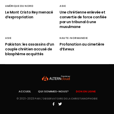
AMÉRIQUE DU NORD
ASIE
Le Mont Cristo Rey menacé
Une chrétienne enlevée et
d’expropriation
convertie de force confiée
par un tribunal à une
musulmane
ASIE
HAUTE-NORMANDIE
Pakistan: les assassins d’un
Profanation au cimetière
couple chrétien accusé de
d’Evreux
blasphème acquittés
ACCUEIL
QUI SOMMES-NOUS?
DON EN LIGNE
© 2021-2023 PAR L'OBSERVATOIRE DE LA CHRISTIANOPHOBIE