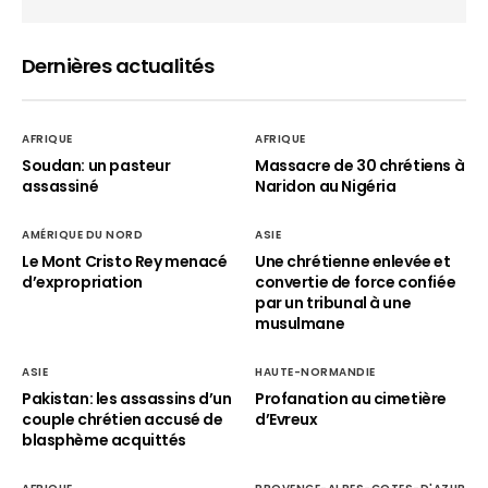
Dernières actualités
AFRIQUE
AFRIQUE
Soudan: un pasteur
Massacre de 30 chrétiens à
assassiné
Naridon au Nigéria
AMÉRIQUE DU NORD
ASIE
Le Mont Cristo Rey menacé
Une chrétienne enlevée et
d’expropriation
convertie de force confiée
par un tribunal à une
musulmane
ASIE
HAUTE-NORMANDIE
Pakistan: les assassins d’un
Profanation au cimetière
couple chrétien accusé de
d’Evreux
blasphème acquittés