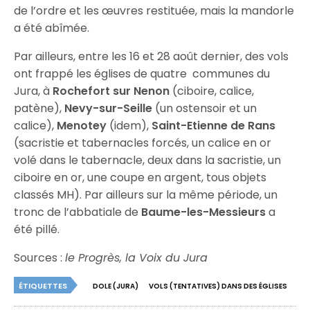
de l’ordre et les œuvres restituée, mais la mandorle
a été abîmée.
Par ailleurs, entre les 16 et 28 août dernier, des vols
ont frappé les églises de quatre communes du
Jura, à
Rochefort sur Nenon
(ciboire, calice,
patène),
Nevy-sur-Seille
(un ostensoir et un
calice),
Menotey
(idem),
Saint-Etienne de Rans
(sacristie et tabernacles forcés, un calice en or
volé dans le tabernacle, deux dans la sacristie, un
ciboire en or, une coupe en argent, tous objets
classés MH). Par ailleurs sur la même période, un
tronc de l’abbatiale de
Baume-les-Messieurs
a
été pillé.
Sources :
le Progrès, la Voix du Jura
ÉTIQUETTES
DOLE (JURA)
VOLS (TENTATIVES) DANS DES ÉGLISES