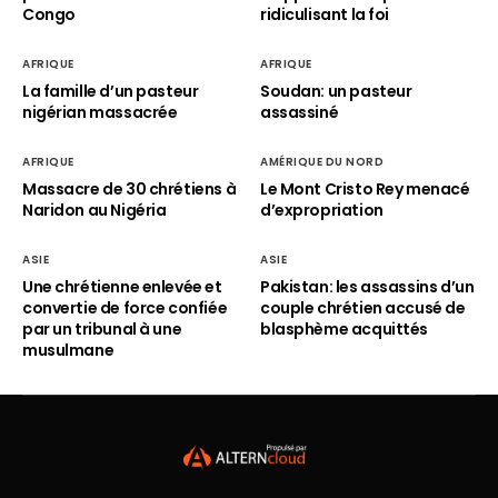
Congo
ridiculisant la foi
AFRIQUE
AFRIQUE
La famille d’un pasteur
Soudan: un pasteur
nigérian massacrée
assassiné
AFRIQUE
AMÉRIQUE DU NORD
Massacre de 30 chrétiens à
Le Mont Cristo Rey menacé
Naridon au Nigéria
d’expropriation
ASIE
ASIE
Une chrétienne enlevée et
Pakistan: les assassins d’un
convertie de force confiée
couple chrétien accusé de
par un tribunal à une
blasphème acquittés
musulmane