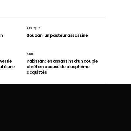
AFRIQUE
an
Soudan: un pasteur assassiné
ASIE
vertie
Pakistan: les assassins d’un couple
al à une
chrétien accusé de blasphème
acquittés