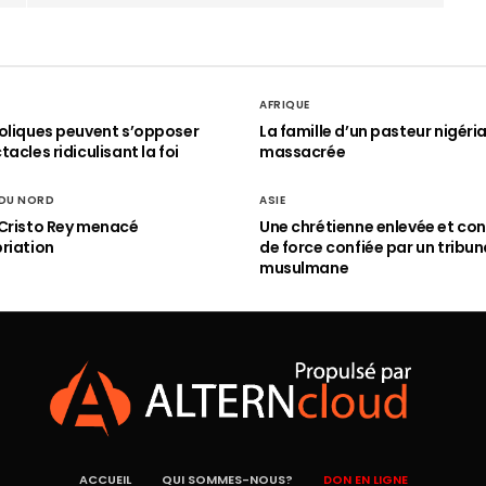
AFRIQUE
oliques peuvent s’opposer
La famille d’un pasteur nigéri
acles ridiculisant la foi
massacrée
 DU NORD
ASIE
Cristo Rey menacé
Une chrétienne enlevée et con
riation
de force confiée par un tribun
musulmane
ACCUEIL
QUI SOMMES-NOUS?
DON EN LIGNE