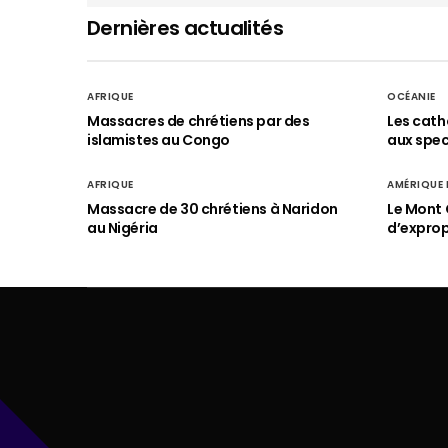
Dernières actualités
AFRIQUE
OCÉANIE
Massacres de chrétiens par des
Les cath
islamistes au Congo
aux spect
AFRIQUE
AMÉRIQUE
Massacre de 30 chrétiens à Naridon
Le Mont 
au Nigéria
d’exprop