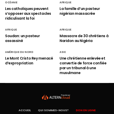
OCÉANIE
AFRIQUE
Les catholiques peuvent
La famille d’un pasteur
s’opposer aux spectacles
nigérian massacrée
ridiculisant la foi
AFRIQUE
AFRIQUE
Soudan: un pasteur
Massacre de 30 chrétiens à
assassiné
Naridon au Nigéria
AMÉRIQUE DU NORD
ASIE
Le Mont Cristo Rey menacé
Une chrétienne enlevée et
d’expropriation
convertie de force confiée
par un tribunal à une
musulmane
ACCUEIL
QUI SOMMES-NOUS?
DON EN LIGNE