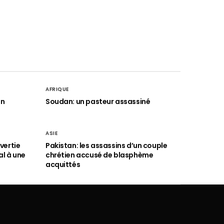
AFRIQUE
an
Soudan: un pasteur assassiné
ASIE
vertie
Pakistan: les assassins d’un couple
al à une
chrétien accusé de blasphème
acquittés