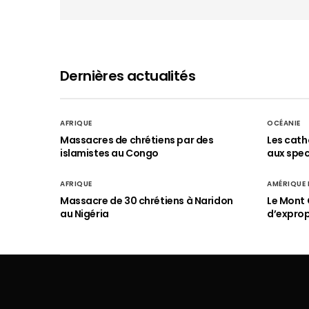
Dernières actualités
AFRIQUE
OCÉANIE
Massacres de chrétiens par des
Les cath
islamistes au Congo
aux spect
AFRIQUE
AMÉRIQUE
Massacre de 30 chrétiens à Naridon
Le Mont 
au Nigéria
d’exprop