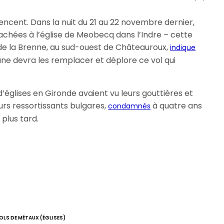
ncent. Dans la nuit du 21 au 22 novembre dernier,
achées à l’église de Meobecq dans l’Indre – cette
de la Brenne, au sud-ouest de Châteauroux,
indique
ne devra les remplacer et déplore ce vol qui
 d’églises en Gironde avaient vu leurs gouttières et
urs ressortissants bulgares,
à quatre ans
condamnés
plus tard.
OLS DE MÉTAUX (ÉGLISES)