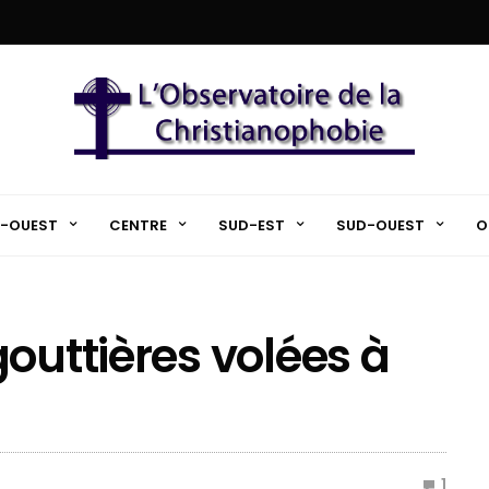
-OUEST
CENTRE
SUD-EST
SUD-OUEST
O
outtières volées à
1