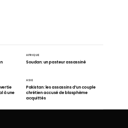
AFRIQUE
an
Soudan: un pasteur assassiné
ASIE
vertie
Pakistan: les assassins d’un couple
al à une
chrétien accusé de blasphème
acquittés