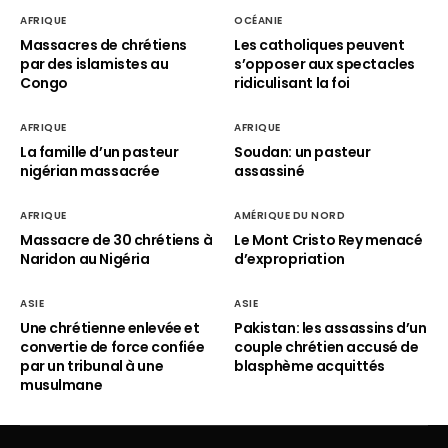
AFRIQUE
OCÉANIE
Massacres de chrétiens
Les catholiques peuvent
par des islamistes au
s’opposer aux spectacles
Congo
ridiculisant la foi
AFRIQUE
AFRIQUE
La famille d’un pasteur
Soudan: un pasteur
nigérian massacrée
assassiné
AFRIQUE
AMÉRIQUE DU NORD
Massacre de 30 chrétiens à
Le Mont Cristo Rey menacé
Naridon au Nigéria
d’expropriation
ASIE
ASIE
Une chrétienne enlevée et
Pakistan: les assassins d’un
convertie de force confiée
couple chrétien accusé de
par un tribunal à une
blasphème acquittés
musulmane